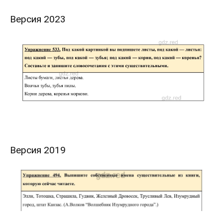
Версия 2023
Версия 2019