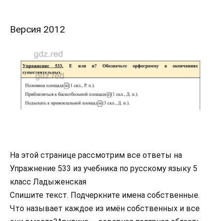
Версия 2012
На этой странице рассмотрим все ответы на
Упражнение 533 из учебника по русскому языку 5
класс Ладыженская
Спишите текст. Подчеркните имена собственные.
Что называет каждое из имён собственных и все