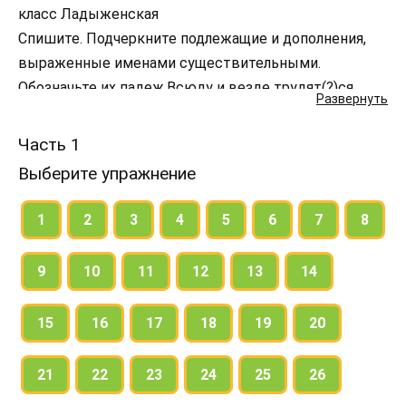
класс Ладыженская
Спишите. Подчеркните подлежащие и дополнения,
выраженные именами существительными.
Обозначьте их падеж.Всюду и везде трудят(?)ся
Развернуть
люди. Строители возводят3 дома. Конструкторы
созд..ют новые машины.4 Водители перевозят
Часть 1
грузы. Уголь добывают шахтёры. Писатели пишут
Выберите упражнение
книги. Детей учат препод..ватели.
1
2
3
4
5
6
7
8
9
10
11
12
13
14
15
16
17
18
19
20
21
22
23
24
25
26