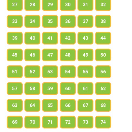
27
28
29
30
31
32
очень малы — всего лишь двадцать человек. 8. За
победу в Невской битв.. 1240 года народ прозвал
33
34
35
36
37
38
князя Александра Невским.
39
40
41
42
43
44
45
46
47
48
49
50
51
52
53
54
55
56
57
58
59
60
61
62
63
64
65
66
67
68
69
70
71
72
73
74