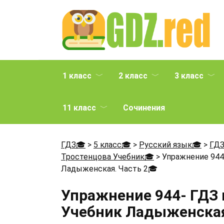
Перейти
к
содержанию
1 класс
2 класс
3 класс
11 класс
Сочинения
ГДЗ🎓
>
5 класс🎓
>
Русский язык🎓
>
ГДЗ
Тростенцова Учебник🎓
>
Упражнение 944
Ладыженская. Часть 2
🎓
Упражнение 944- ГДЗ 
Учебник Ладыженская