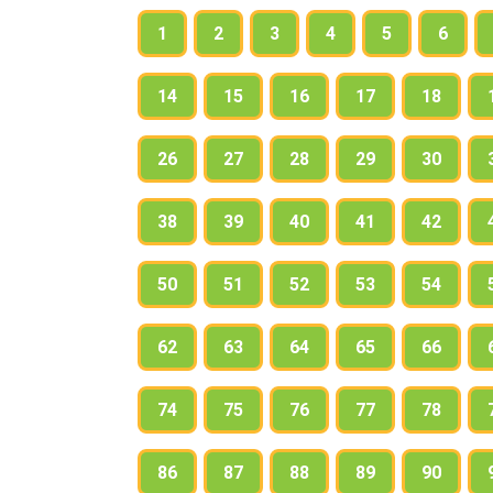
1
2
3
4
5
6
14
15
16
17
18
26
27
28
29
30
38
39
40
41
42
50
51
52
53
54
62
63
64
65
66
74
75
76
77
78
86
87
88
89
90