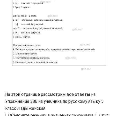
На этой странице рассмотрим все ответы на
Упражнение 386 из учебника по русскому языку 5
класс Ладыженская
I. Объясните разницу в значениях синонимов.1. Друг,