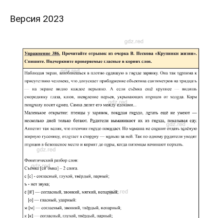
Версия 2023