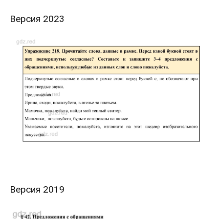
Версия 2023
Версия 2019