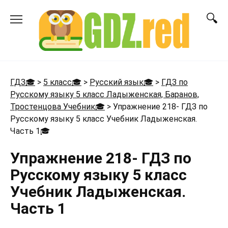
Перейти
к
содержанию
ГДЗ🎓
>
5 класс🎓
>
Русский язык🎓
>
ГДЗ по
Русскому языку 5 класс Ладыженская, Баранов,
Тростенцова Учебник🎓
>
Упражнение 218- ГДЗ по
Русскому языку 5 класс Учебник Ладыженская.
Часть 1
🎓
Упражнение 218- ГДЗ по
Русскому языку 5 класс
Учебник Ладыженская.
Часть 1