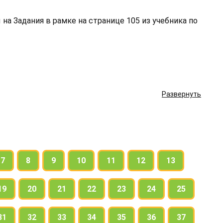
на Задания в рамке на странице 105 из учебника по
Развернуть
7
8
9
10
11
12
13
19
20
21
22
23
24
25
31
32
33
34
35
36
37