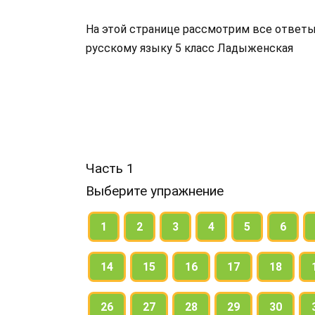
На этой странице рассмотрим все ответы 
русскому языку 5 класс Ладыженская
Часть 1
Выберите упражнение
1
2
3
4
5
6
14
15
16
17
18
26
27
28
29
30