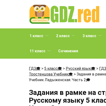
Перейти
к
содержанию
1 класс
2 класс
3 класс
11 класс
Сочинения
ГДЗ🎓
>
5 класс🎓
>
Русский язык🎓
>
ГДЗ
Тростенцова Учебник🎓
>
Задания в рамке
Учебник Ладыженская. Часть 2
🎓
Задания в рамке на ст
Русскому языку 5 кла