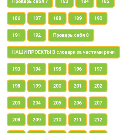
Проверь себя 7
183
184
185
186
187
188
189
190
191
192
Проверь себя 8
НАШИ ПРОЕКТЫ В словари за частями речи
193
194
195
196
197
198
199
200
201
202
203
204
205
206
207
208
209
210
211
212