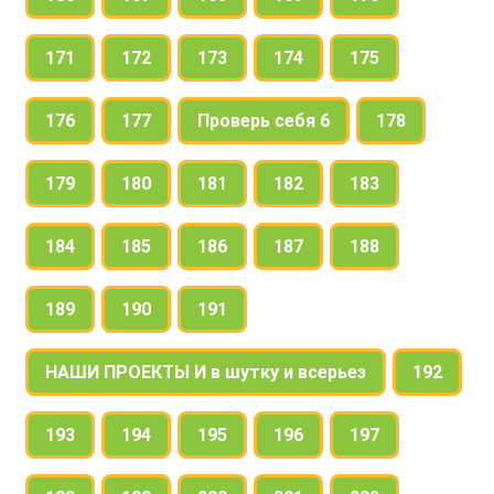
171
172
173
174
175
176
177
Проверь себя 6
178
179
180
181
182
183
184
185
186
187
188
189
190
191
НАШИ ПРОЕКТЫ И в шутку и всерьез
192
193
194
195
196
197