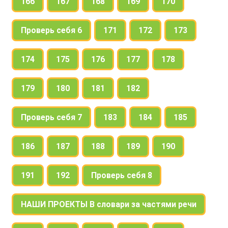
166
167
168
169
170
Проверь себя 6
171
172
173
174
175
176
177
178
179
180
181
182
Проверь себя 7
183
184
185
186
187
188
189
190
191
192
Проверь себя 8
НАШИ ПРОЕКТЫ В словари за частями речи