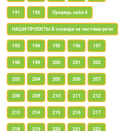
191
192
Проверь себя 8
НАШИ ПРОЕКТЫ В словари за частями речи
193
194
195
196
197
198
199
200
201
202
203
204
205
206
207
208
209
210
211
212
213
214
215
216
217
218
219
220
221
222