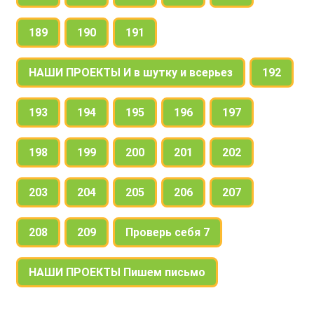
189
190
191
НАШИ ПРОЕКТЫ И в шутку и всерьез
192
193
194
195
196
197
198
199
200
201
202
203
204
205
206
207
208
209
Проверь себя 7
НАШИ ПРОЕКТЫ Пишем письмо