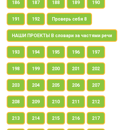
186
187
188
189
190
191
192
Проверь себя 8
НАШИ ПРОЕКТЫ В словари за частями речи
193
194
195
196
197
198
199
200
201
202
203
204
205
206
207
208
209
210
211
212
213
214
215
216
217