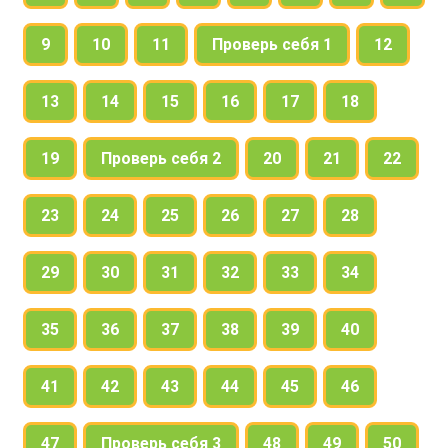
9
10
11
Проверь себя 1
12
13
14
15
16
17
18
19
Проверь себя 2
20
21
22
23
24
25
26
27
28
29
30
31
32
33
34
35
36
37
38
39
40
41
42
43
44
45
46
47
Проверь себя 3
48
49
50