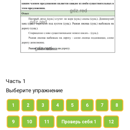
Часть 1
Выберите упражнение
1
2
3
4
5
6
7
8
9
10
11
Проверь себя 1
12