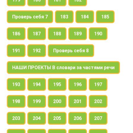
Проверь себя 7
183
184
185
186
187
188
189
190
191
192
Проверь себя 8
НАШИ ПРОЕКТЫ В словари за частями речи
193
194
195
196
197
198
199
200
201
202
203
204
205
206
207