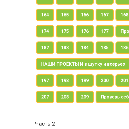
164
165
166
167
168
174
175
176
177
Про
182
183
184
185
186
НАШИ ПРОЕКТЫ И в шутку и всерьез
197
198
199
200
201
207
208
209
Проверь себ
Часть 2