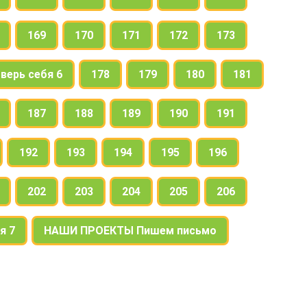
169
170
171
172
173
верь себя 6
178
179
180
181
187
188
189
190
191
192
193
194
195
196
202
203
204
205
206
я 7
НАШИ ПРОЕКТЫ Пишем письмо