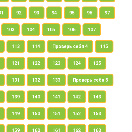
91
92
93
94
95
96
97
103
104
105
106
107
113
114
Проверь себя 4
115
121
122
123
124
125
131
132
133
Проверь себя 5
139
140
141
142
143
149
150
151
152
153
159
160
161
162
163