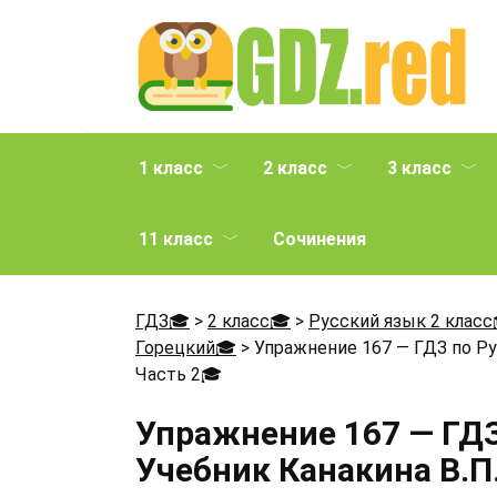
Перейти
к
содержанию
1 класс
2 класс
3 класс
11 класс
Сочинения
ГДЗ🎓
>
2 класс🎓
>
Русский язык 2 класс
Горецкий🎓
>
Упражнение 167 — ГДЗ по Рус
Часть 2
🎓
Упражнение 167 — ГДЗ
Учебник Канакина В.П.