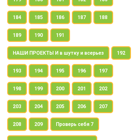
184
185
186
187
188
189
190
191
НАШИ ПРОЕКТЫ И в шутку и всерьез
192
193
194
195
196
197
198
199
200
201
202
203
204
205
206
207
208
209
Проверь себя 7