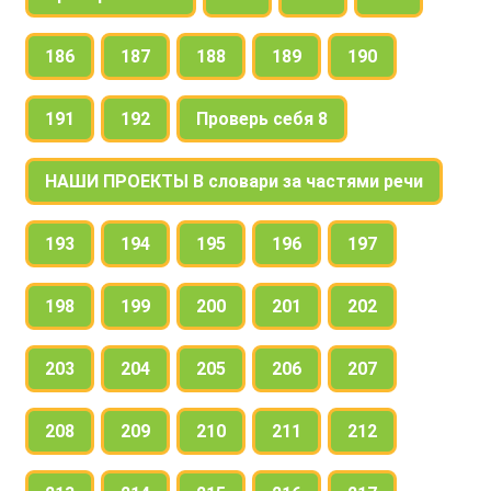
186
187
188
189
190
191
192
Проверь себя 8
НАШИ ПРОЕКТЫ В словари за частями речи
193
194
195
196
197
198
199
200
201
202
203
204
205
206
207
208
209
210
211
212