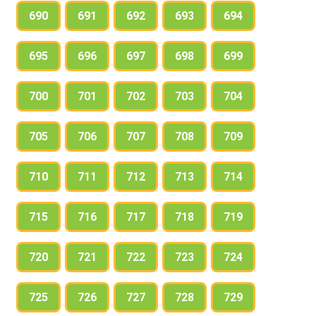
690
691
692
693
694
695
696
697
698
699
700
701
702
703
704
705
706
707
708
709
710
711
712
713
714
715
716
717
718
719
720
721
722
723
724
725
726
727
728
729