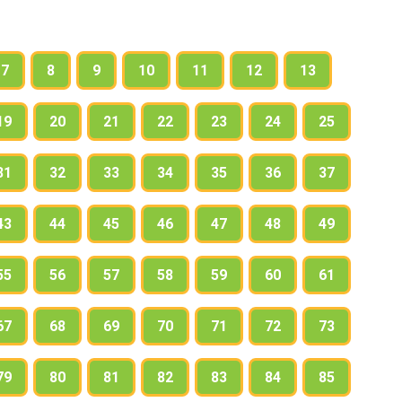
7
8
9
10
11
12
13
19
20
21
22
23
24
25
31
32
33
34
35
36
37
43
44
45
46
47
48
49
55
56
57
58
59
60
61
67
68
69
70
71
72
73
79
80
81
82
83
84
85