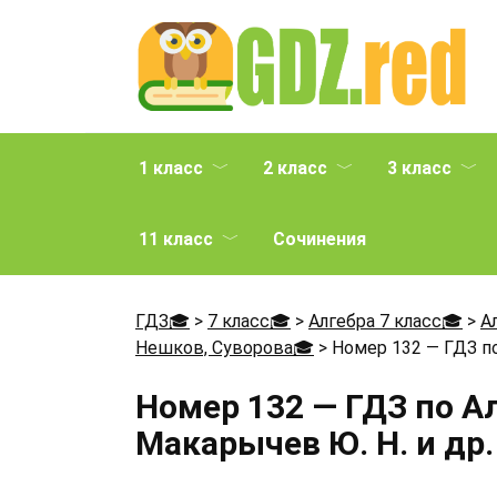
Перейти
к
содержанию
1 класс
2 класс
3 класс
11 класс
Сочинения
ГДЗ🎓
>
7 класс🎓
>
Алгебра 7 класс🎓
>
А
Нешков, Суворова🎓
>
Номер 132 — ГДЗ по
Номер 132 — ГДЗ по А
Макарычев Ю. Н. и др.