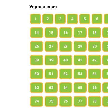
Упражнения
1
2
3
4
5
6
14
15
16
17
18
26
27
28
29
30
38
39
40
41
42
50
51
52
53
54
62
63
64
65
66
74
75
76
77
78