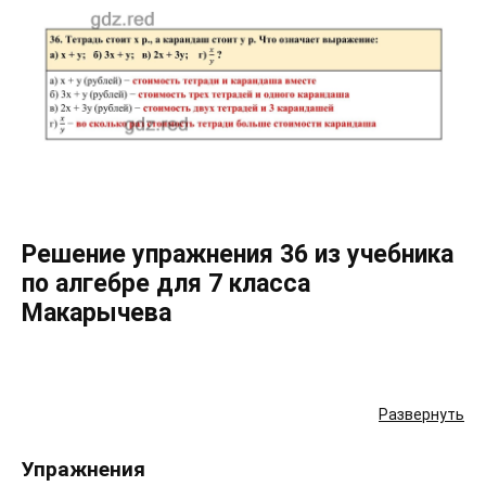
Решение упражнения 36 из учебника
по алгебре для 7 класса
Макарычева
Развернуть
Упражнения