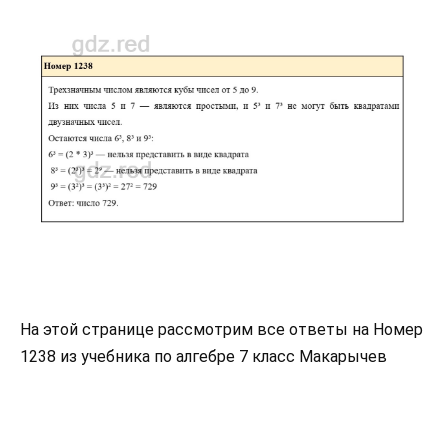
На этой странице рассмотрим все ответы на Номер
1238 из учебника по алгебре 7 класс Макарычев