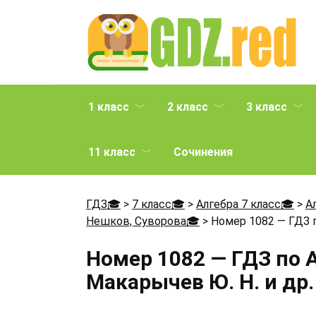
Перейти
к
содержанию
1 класс
2 класс
3 класс
11 класс
Сочинения
ГДЗ🎓
>
7 класс🎓
>
Алгебра 7 класс🎓
>
А
Нешков, Суворова🎓
>
Номер 1082 — ГДЗ п
Номер 1082 — ГДЗ по 
Макарычев Ю. Н. и др.