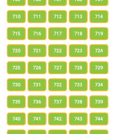
710
711
712
713
714
715
716
717
718
719
720
721
722
723
724
725
726
727
728
729
730
731
732
733
734
735
736
737
738
739
740
741
742
743
744