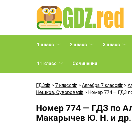
Перейти
к
содержанию
1 класс
2 класс
3 класс
11 класс
Сочинения
ГДЗ🎓
>
7 класс🎓
>
Алгебра 7 класс🎓
>
А
Нешков, Суворова🎓
>
Номер 774 — ГДЗ по
Номер 774 — ГДЗ по А
Макарычев Ю. Н. и др.