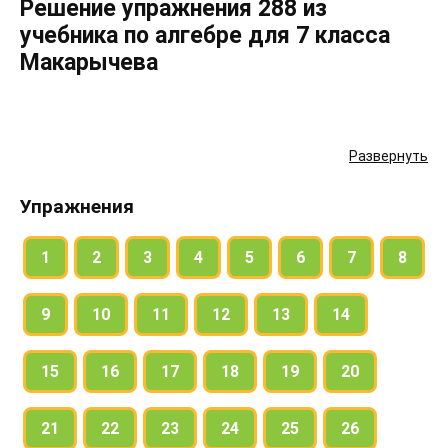
Решение упражнения 288 из
учебника по алгебре для 7 класса
Макарычева
Развернуть
Упражнения
1
2
3
4
5
6
7
8
9
10
11
12
13
14
15
16
17
18
19
20
21
22
23
24
25
26