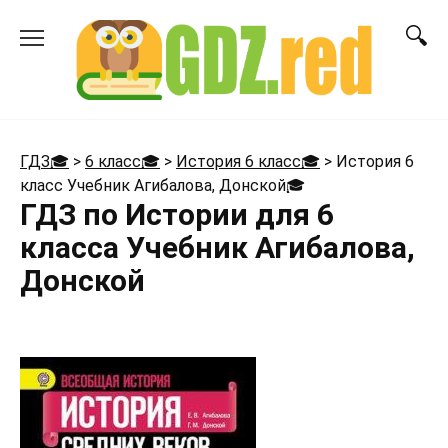
Перейти
к
содержанию
ГДЗ🎓
>
6 класс🎓
>
История 6 класс🎓
>
История 6
класс Учебник Агибалова, Донской
🎓
ГДЗ по Истории для 6
класса Учебник Агибалова,
Донской