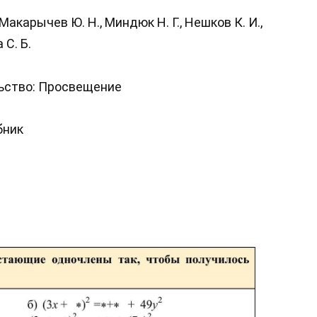
Макарычев Ю. Н., Миндюк Н. Г., Нешков К. И.,
 С. Б.
ьство: Просвещение
бник