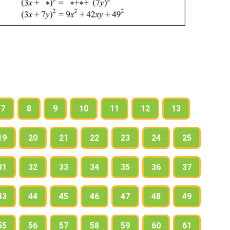
7
8
9
10
11
12
13
19
20
21
22
23
24
25
31
32
33
34
35
36
37
43
44
45
46
47
48
49
55
56
57
58
59
60
61