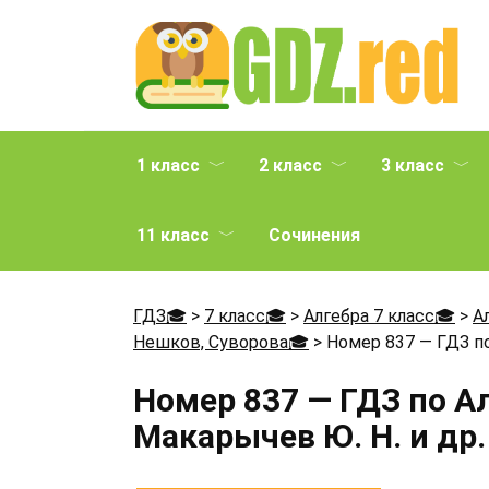
Перейти
к
содержанию
1 класс
2 класс
3 класс
11 класс
Сочинения
ГДЗ🎓
>
7 класс🎓
>
Алгебра 7 класс🎓
>
А
Нешков, Суворова🎓
>
Номер 837 — ГДЗ по
Номер 837 — ГДЗ по А
Макарычев Ю. Н. и др.