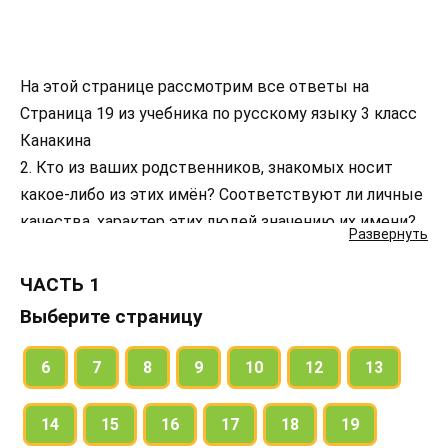
На этой странице рассмотрим все ответы на
Страница 19 из учебника по русскому языку 3 класс
Канакина
2. Кто из ваших родственников, знакомых носит
какое-либо из этих имён? Соответствуют ли личные
качества, характер этих людей значению их имени?
Развернуть
3. Узнайте значение вашего имени. Если его не
оказалось в списке на этой страничке, обратитесь к
ЧАСТЬ 1
книге Льва Успенского “Ты и твоё имя” или к
Выберите страницу
современному словарю имён.
4. Какие литературные герои или известные люди
6
7
8
9
10
12
13
носят то же имя, что и вы? Что между вами общего
и различного?
14
15
16
17
18
19
Подготовьтесь рассказать о значении своего имени