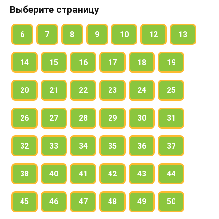
162. Спишите, вставляя пропущенные буквы.
Выберите страницу
Прочитайте текст ещё раз. Заинтересовал ли он вас?
Чем? Придумайте к тексту заголовок.
6
7
8
9
10
12
13
Найдите в тексте глаголы с приставками. Выделите
приставки.
14
15
16
17
18
19
163. Рассмотрите рисунок.
Определите тему рисунка. Как его можно было бы
20
21
22
23
24
25
подписать? Составьте по рисунку два-три
предложения. Запишите их.
26
27
28
29
30
31
32
33
34
35
36
37
38
40
41
42
43
44
45
46
47
48
49
50