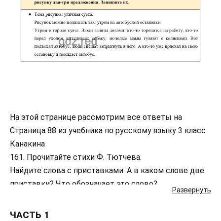
На этой странице рассмотрим все ответы на
Страница 88 из учебника по русскому языку 3 класс
Канакина
161. Прочитайте стихи Ф. Тютчева.
Найдите слова с приставками. А в каком слове две
приставки? Что обозначает это слово?
Развернуть
Подготовьтесь записать стихотворение под
диктовку.
ЧАСТЬ 1