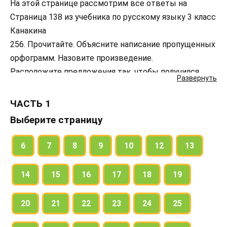
На этой странице рассмотрим все ответы на
Страница 138 из учебника по русскому языку 3 класс
Канакина
256. Прочитайте. Объясните написание пропущенных
орфограмм. Назовите произведение.
Расположите предложения так, чтобы получился
Развернуть
текст. Объясните, как вы это делали.
Придумайте к тексту заголовок. Запишите заголовок
ЧАСТЬ 1
и составленный текст.
Выберите страницу
257. Прочитайте выразительно.
Это стихотворение весёлое или грустное?
6
7
8
9
10
12
13
Объясните свой ответ. Какие слова вызвали у вас
улыбку?
14
15
16
17
18
19
Объясните правописание выделенных букв.
Спишите. Назовите знакомые части речи. Подберите
20
21
22
23
24
25
имена прилагательные к именам существительным
радуга, дождик.