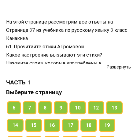
На этой странице рассмотрим все ответы на
Страница 37 из учебника по русскому языку 3 класс
Канакина
61. Прочитайте стихи А.Громовой.
Какое настроение вызывают эти стихи?
Назовите слова, которые употреблены в
Развернуть
переносном значении.
Спишите. Подчеркните основу каждого
ЧАСТЬ 1
предложения. Выпишите из любого предложения
Выберите страницу
словосочетания.
62. Прочитайте.
6
7
8
9
10
12
13
Какие пары слов составляют предложения, а какие
— словосочетания? Найдите в словосочетаниях
14
15
16
17
18
19
главное и зависимое слова. Поставьте вопрос к