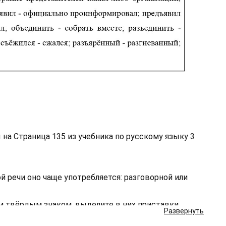
на Страница 135 из учебника по русскому языку 3
й речи оно чаще употребляется: разговорной или
м твёрдым знаком, выделите в них приставки.
Развернуть
 и букву после него.