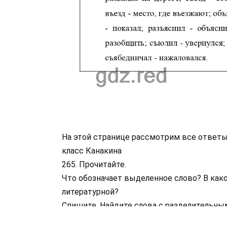
На этой странице рассмотрим все ответы 
класс Канакина
265. Прочитайте.
Что обозначает выделенное слово? В како
литературной?
Спишите. Найдите слова с разделительны
Подчеркните разделительный твёрдый знак