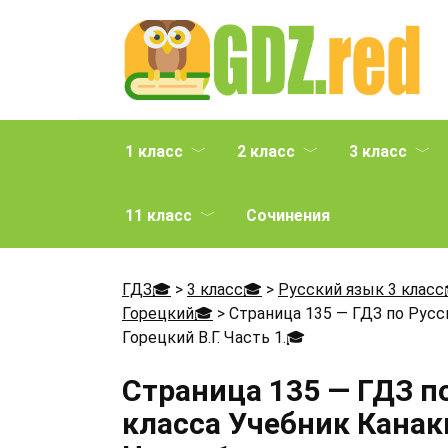
Перейти
к
содержанию
1 класс
2 класс
3 класс
11 класс
Сочинения
ГДЗ🎓
>
3 класс🎓
>
Русский язык 3 класс
Горецкий🎓
>
Страница 135 — ГДЗ по Русск
Горецкий В.Г. Часть 1.
🎓
Страница 135 — ГДЗ п
класса Учебник Канаки