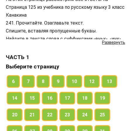
Страница 125 из учебника по русскому языку 3 класс
Канакина
241. Прочитайте. Озаглавьте текст.
Спишите, вставляя пропущенные буквы.
Найдите в тексте слова с суффиксами -еньк-, -инк-,
Развернуть
-ек-, -ик-, -ышк-, -к-.
Придумайте свой рассказ о каком-нибудь другом
ЧАСТЬ 1
растении.
Выберите страницу
242. Прочитайте.
Произнесите каждую пару слов. В каком суффиксе
6
7
8
9
10
12
13
при изменении формы слова гласный звук
сохраняется, а в каком гласный звук исчезает,
14
15
16
17
18
19
выпадает?
Сформулируйте правило: когда в слове пишется
20
21
22
23
24
25
суффикс -ек-, а когда суффикс -ик-.
Запишите слова так: сначала слова с суффиксом