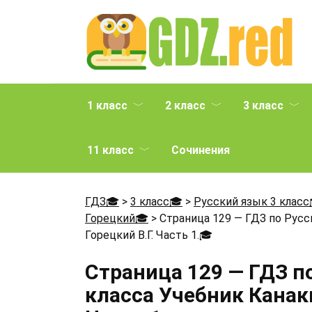
Перейти
к
содержанию
1 класс
2 класс
3 класс
11 класс
Сочинения
ГДЗ🎓
>
3 класс🎓
>
Русский язык 3 класс
Горецкий🎓
>
Страница 129 — ГДЗ по Русск
Горецкий В.Г. Часть 1.
🎓
Страница 129 — ГДЗ п
класса Учебник Канаки