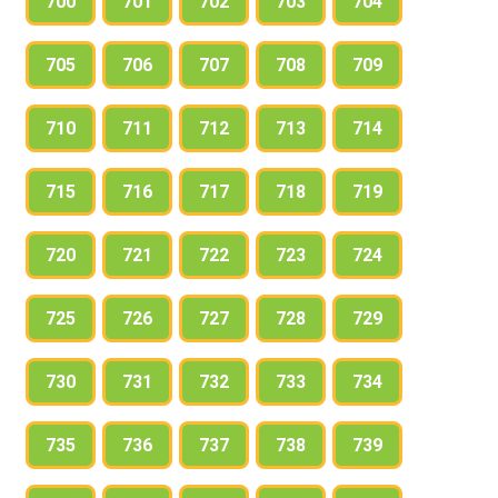
700
701
702
703
704
705
706
707
708
709
710
711
712
713
714
715
716
717
718
719
720
721
722
723
724
725
726
727
728
729
730
731
732
733
734
735
736
737
738
739