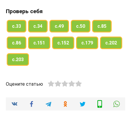
Проверь себя
с.33
с.34
с.49
с.50
с.85
с.86
с.151
с.152
с.179
с.202
с.203
Оцените статью