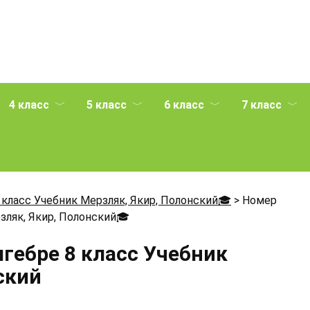
4 класс
5 класс
6 класс
7 класс
 класс Учебник Мерзляк, Якир, Полонский🎓
>
Номер
зляк, Якир, Полонский
🎓
лгебре 8 класс Учебник
ский