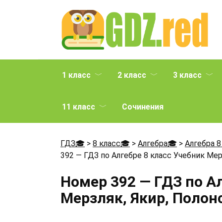
Перейти
к
содержанию
1 класс
2 класс
3 класс
11 класс
Сочинения
ГДЗ🎓
>
8 класс🎓
>
Алгебра🎓
>
Алгебра 8
392 — ГДЗ по Алгебре 8 класс Учебник Мер
Номер 392 — ГДЗ по А
Мерзляк, Якир, Полон