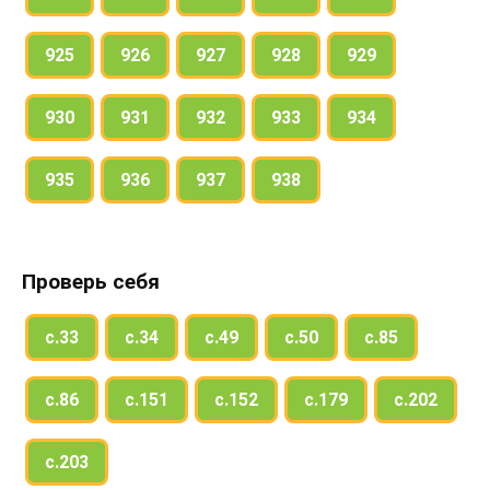
925
926
927
928
929
930
931
932
933
934
935
936
937
938
Проверь себя
с.33
с.34
с.49
с.50
с.85
с.86
с.151
с.152
с.179
с.202
с.203