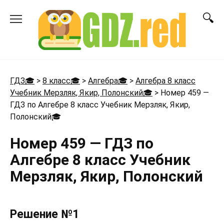
Перейти
к
содержанию
ГДЗ🎓
>
8 класс🎓
>
Алгебра🎓
>
Алгебра 8 класс
Учебник Мерзляк, Якир, Полонский🎓
>
Номер 459 —
ГДЗ по Алгебре 8 класс Учебник Мерзляк, Якир,
Полонский
🎓
Номер 459 — ГДЗ по
Алгебре 8 класс Учебник
Мерзляк, Якир, Полонский
Решение №1