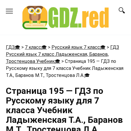
Перейти
к
содержанию
ГДЗ🎓
>
7 класс🎓
>
Русский язык 7 класс🎓
>
ГДЗ
Русский язык 7 класс Ладыженская, Баранов,
Тростенцова Учебник🎓
>
Страница 195 — ГДЗ по
Русскому языку для 7 класса Учебник Ладыженская
Т.А., Баранов М.Т., Тростенцова Л.А.
🎓
Страница 195 — ГДЗ по
Русскому языку для 7
класса Учебник
Ладыженская Т.А., Баранов
М.Т., Тростенцова Л.А.