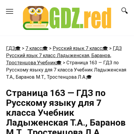
Перейти
к
содержанию
ГДЗ🎓
>
7 класс🎓
>
Русский язык 7 класс🎓
>
ГДЗ
Русский язык 7 класс Ладыженская, Баранов,
Тростенцова Учебник🎓
>
Страница 163 — ГДЗ по
Русскому языку для 7 класса Учебник Ладыженская
Т.А., Баранов М.Т., Тростенцова Л.А.
🎓
Страница 163 — ГДЗ по
Русскому языку для 7
класса Учебник
Ладыженская Т.А., Баранов
М.Т., Тростенцова Л.А.