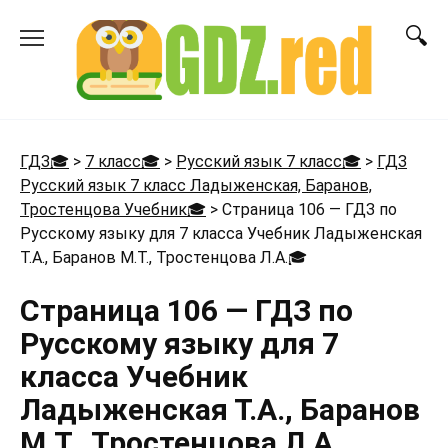
Перейти
к
содержанию
ГДЗ🎓
>
7 класс🎓
>
Русский язык 7 класс🎓
>
ГДЗ
Русский язык 7 класс Ладыженская, Баранов,
Тростенцова Учебник🎓
>
Страница 106 — ГДЗ по
Русскому языку для 7 класса Учебник Ладыженская
Т.А., Баранов М.Т., Тростенцова Л.А.
🎓
Страница 106 — ГДЗ по
Русскому языку для 7
класса Учебник
Ладыженская Т.А., Баранов
М.Т., Тростенцова Л.А.