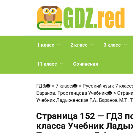
Перейти
к
содержанию
1 класс
2 класс
3 класс
11 класс
Сочинения
ГДЗ🎓
>
7 класс🎓
>
Русский язык 7 класс
Баранов, Тростенцова Учебник🎓
>
Страни
Учебник Ладыженская Т.А., Баранов М.Т., 
Страница 152 — ГДЗ п
класса Учебник Ладыже