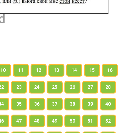
10
11
12
13
14
15
16
22
23
24
25
26
27
28
34
35
36
37
38
39
40
46
47
48
49
50
51
52