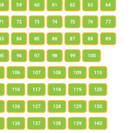
58
59
60
61
62
63
64
71
72
73
74
75
76
77
83
84
85
86
87
88
89
95
96
97
98
99
100
106
107
108
109
110
116
117
118
119
120
126
127
128
129
130
136
137
138
139
140