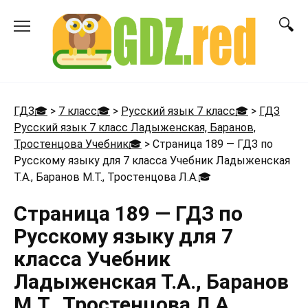
Перейти
к
содержанию
ГДЗ🎓
>
7 класс🎓
>
Русский язык 7 класс🎓
>
ГДЗ
Русский язык 7 класс Ладыженская, Баранов,
Тростенцова Учебник🎓
>
Страница 189 — ГДЗ по
Русскому языку для 7 класса Учебник Ладыженская
Т.А., Баранов М.Т., Тростенцова Л.А.
🎓
Страница 189 — ГДЗ по
Русскому языку для 7
класса Учебник
Ладыженская Т.А., Баранов
М.Т., Тростенцова Л.А.