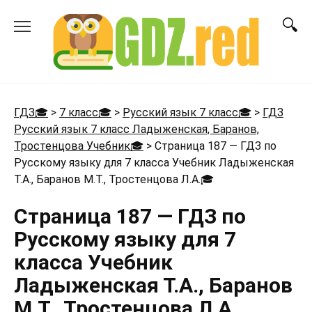
Перейти
к
содержанию
ГДЗ🎓
>
7 класс🎓
>
Русский язык 7 класс🎓
>
ГДЗ
Русский язык 7 класс Ладыженская, Баранов,
Тростенцова Учебник🎓
>
Страница 187 — ГДЗ по
Русскому языку для 7 класса Учебник Ладыженская
Т.А., Баранов М.Т., Тростенцова Л.А.
🎓
Страница 187 — ГДЗ по
Русскому языку для 7
класса Учебник
Ладыженская Т.А., Баранов
М.Т., Тростенцова Л.А.