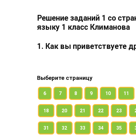
Решение заданий 1 со стра
языку 1 класс Климанова
1. Как вы приветствуете д
Прочитайте диалог.
Выберите страницу
Какие вежливые слова используют де
6
7
8
9
10
11
Объясните употребление заглавных б
18
20
21
22
23
Допишите слова приветствия.
31
32
33
34
35