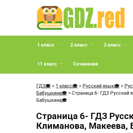
Перейти
к
содержанию
1 класс
2 класс
3 класс
11 класс
Сочинения
ГДЗ🎓
>
1 класс🎓
>
Русский язык🎓
>
Рус
Бабушкина🎓
>
Страница 6- ГДЗ Русский я
Бабушкина
🎓
Страница 6- ГДЗ Русс
Климанова, Макеева,