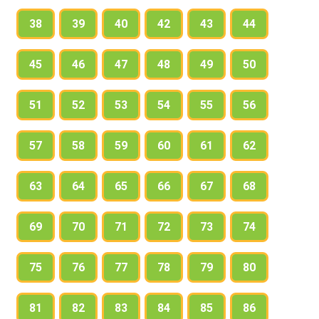
Когда общаются устно (используют устную
38
39
40
42
43
44
речь), а когда письменно?
45
46
47
48
49
50
51
52
53
54
55
56
57
58
59
60
61
62
63
64
65
66
67
68
69
70
71
72
73
74
75
76
77
78
79
80
81
82
83
84
85
86