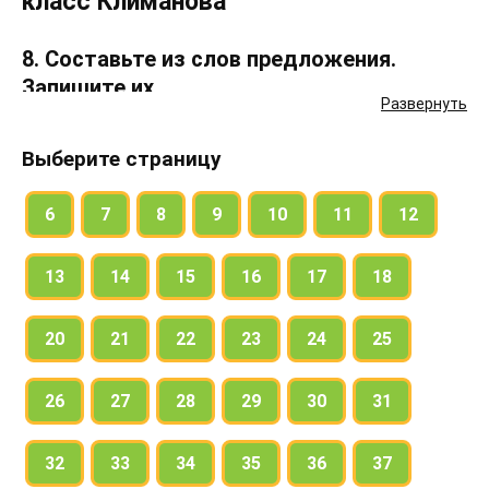
класс Климанова
8. Составьте из слов предложения.
Запишите их.
Развернуть
Помните: первое слово в предложении пишут с
Выберите страницу
большой буквы, в конце ставят точку (.),
вопросительный (?) или восклицательный знаки
6
7
8
9
10
11
12
(!).
13
14
15
16
17
18
9. Рассмотрите рисунки.
20
21
22
23
24
25
Кто пишет и читает, а кто слушает и говорит?
26
27
28
29
30
31
Соотнесите рисунки со словами.
32
33
34
35
36
37