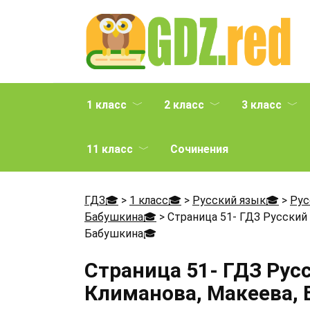
Перейти
к
содержанию
1 класс
2 класс
3 класс
11 класс
Сочинения
ГДЗ🎓
>
1 класс🎓
>
Русский язык🎓
>
Рус
Бабушкина🎓
>
Страница 51- ГДЗ Русский
Бабушкина
🎓
Страница 51- ГДЗ Рус
Климанова, Макеева,