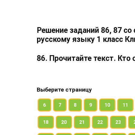
Решение заданий 86, 87 со
русскому языку 1 класс К
86. Прочитайте текст. Кто
Запишите ответ на вопрос.
Выберите страницу
Укажите имена собственные.
6
7
8
9
10
11
87. Прочитайте выразител
18
20
21
22
23
Произнесите протяжно гласные звуки