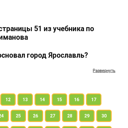
 страницы 51 из учебника по
лиманова
 основал город Ярославль?
Развернуть
12
13
14
15
16
17
ьно стихотворные строки.
24
25
26
27
28
29
30
 в словах второго предложения.