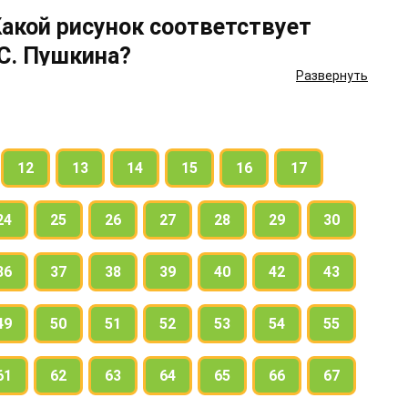
Какой рисунок соответствует
С. Пушкина?
Развернуть
ту изобразить море.
12
13
14
15
16
17
24
25
26
27
28
29
30
36
37
38
39
40
42
43
49
50
51
52
53
54
55
61
62
63
64
65
66
67