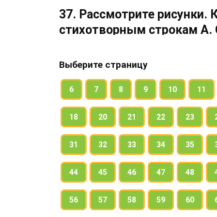
37. Рассмотрите рисунки. 
стихотворным строкам А. 
Запишите слова, которые помогли поэ
Выберите страницу
6
7
8
9
10
11
18
20
21
22
23
31
32
33
34
35
44
45
46
47
48
56
57
58
59
60