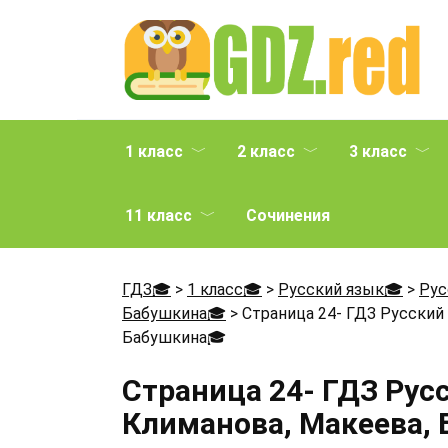
Перейти
к
содержанию
1 класс
2 класс
3 класс
11 класс
Сочинения
ГДЗ🎓
>
1 класс🎓
>
Русский язык🎓
>
Рус
Бабушкина🎓
>
Страница 24- ГДЗ Русский
Бабушкина
🎓
Страница 24- ГДЗ Рус
Климанова, Макеева,