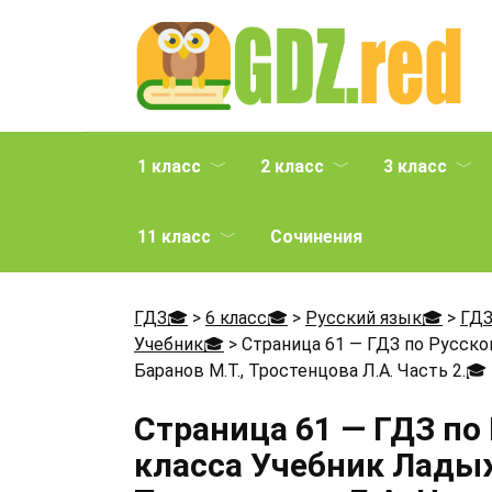
Перейти
к
содержанию
1 класс
2 класс
3 класс
11 класс
Сочинения
ГДЗ🎓
>
6 класс🎓
>
Русский язык🎓
>
ГДЗ
Учебник🎓
>
Страница 61 — ГДЗ по Русско
Баранов М.Т., Тростенцова Л.А. Часть 2.
🎓
Страница 61 — ГДЗ по
класса Учебник Ладыже