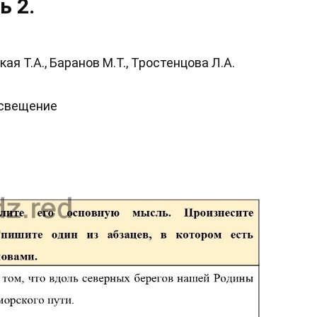
ь 2.
я Т.А., Баранов М.Т., Тростенцова Л.А.
освещение