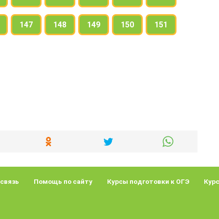
147
148
149
150
151
 связь
Помощь по сайту
Курсы подготовки к ОГЭ
Курс