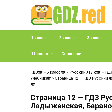
Перейти
к
содержанию
1 класс
2 класс
3 класс
11 класс
Сочинения
ГДЗ🎓
>
6 класс🎓
>
Русский язык🎓
>
ГДЗ
Учебник🎓
>
Страница 12 — ГДЗ Русский я
🎓
Страница 12 — ГДЗ Ру
Ладыженская, Баранов