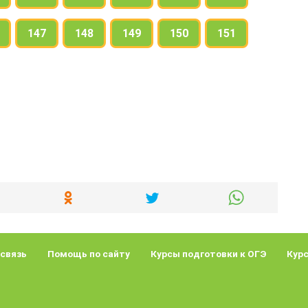
147
148
149
150
151
 связь
Помощь по сайту
Курсы подготовки к ОГЭ
Курс